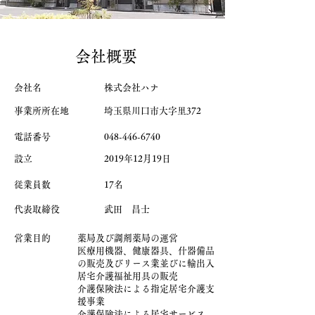
会社概要
会社名
​株式会社ハナ
事業所所在地
埼玉県川口市大字里372
電話番号
​048-446-6740
設立
2019年12月19日
従業員数
17名
代表取締役
武田 昌士
営業目的
薬局及び調剤薬局の運営
医療用機器、健康器具、什器備品
の販売及びリース業並びに輸出入
居宅介護福祉用具の販売
介護保険法による指定居宅介護支
援事業
介護保険法による居宅サービス