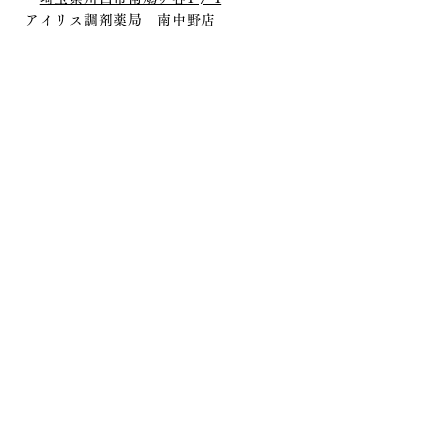
アイリス調剤薬局 南中野店
埼玉県さいたま市見沼区南中野422-1
アイリス調剤薬局 アトレ店
埼玉県川越市脇田町105 アトレ6F
​アイリス調剤薬局 西川口店
埼玉県川口市西川口6丁目4-3-104
Believe
in a better
pharmacy.
CONTACT
〒334-0005 埼玉県川口市大字里372 1F
Tel
048-446-6740
Fax
048-446-6741